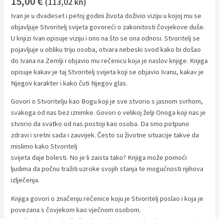
15,00
€
(113,02 kn)
Ivan je u dvadeset i petoj godini života doživio viziju u kojoj mu se
objavljuje Stvoritelj svijeta govoreći o zakonitosti čovjekove duše.
U knjizi Ivan opisuje viziju i ono na što se ona odnosi. Stvoritelj se
pojavljuje u obliku triju osoba, otvara nebeski svod kako bi došao
do Ivana na Zemlji i objavio mu rečenicu koja je naslov knjige. Knjiga
opisuje kakav je taj Stvoritelj svijeta koji se objavio Ivanu, kakav je
Njegov karakter i kako čuti Njegov glas.
Govori o Stvoritelju kao Bogu koji je sve stvorio s jasnom svrhom,
svakoga od nas bez iznimke. Govori o velikoj želji Onoga koji nas je
stvorio da svatko od nas postoji kao osoba. Da smo potpuno
zdravi i sretni sada i zauvijek. Često su životne situacije takve da
mislimo kako Stvoritelj
svijeta daje bolesti. No je li zaista tako? Knjiga može pomoći
ljudima da počnu tražiti uzroke svojih stanja te mogućnosti njihova
izlječenja.
Knjiga govori o značenju rečenice koju je Stvoritelj poslao i koja je
povezana s čovjekom kao vječnom osobom.