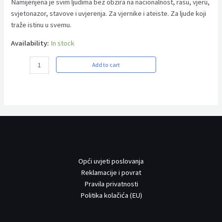
Namijenjena je svim ljudima bez obzira na nacionalnost, rasu, vjeru,
svjetonazor, stavove i uvjerenja. Za vjernike i ateiste. Za ljude koji
traže istinu u svemu.
Availability:
In stock
Ranom
Add to cart
nije
ranjena
duša
dok
god
ona
ne
reagira
Opći uvjeti poslovanja
quantity
Reklamacije i povrat
Pravila privatnosti
Politika kolačića (EU)